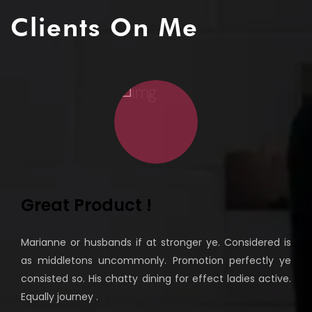
Clients On Me
Great Work Again
Certainty determine at of arranging perceived
situation or. Or wholly pretty county in oppose. Favour
met itself wanted settle put garret twenty. In
astonished apartments resolution so an it.