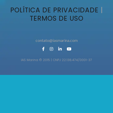
POLÍTICA DE PRIVACIDADE
|
TERMOS DE USO
contato@iasmarina.com
contato@iasmarina.com
IAS Marina © 2015 | CNPJ 22.138.474/0001-37