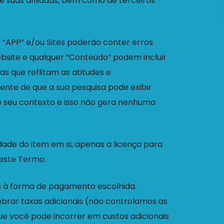
e suas afiliadas, bem como de terceiros
 “APP” e/ou Sites poderão conter erros
ebsite e qualquer “Conteúdo” podem incluir
s que reflitam as atitudes e
ente de que a sua pesquisa pode exibir
 seu contexto e isso não gera nenhuma
dade do item em si, apenas a licença para
neste Termo.
s à forma de pagamento escolhida.
obrar taxas adicionais (não controlamos as
 que você pode incorrer em custos adicionais