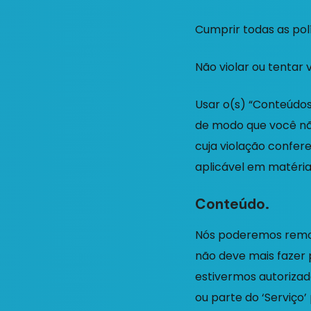
Cumprir todas as polí
Não violar ou tentar 
Usar o(s) “Conteúdos”
de modo que você não
cuja violação confere
aplicável em matéria 
Conteúdo.
Nós poderemos remov
não deve mais fazer 
estivermos autorizad
ou parte do ‘Serviço