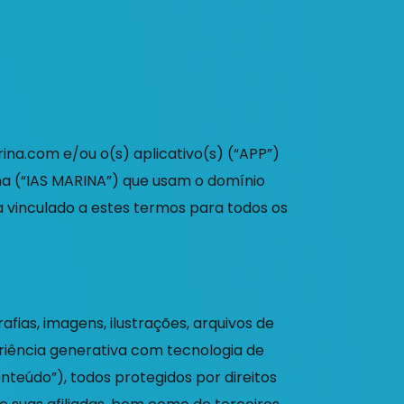
rina.com e/ou o(s) aplicativo(s) (“APP”)
ina (“IAS MARINA”) que usam o domínio
a vinculado a estes termos para todos os
afias, imagens, ilustrações, arquivos de
eriência generativa com tecnologia de
Conteúdo”), todos protegidos por direitos