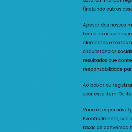
autorais, marcas reg
(incluindo outros ass
Apesar dos nossos me
técnicos ou outros, 
elementos e textos h
circunstâncias socia
resultados que cont
responsabilidade para
Ao baixar ou registr
usar esse item. Os it
Você é responsável 
Eventualmente, sua i
taxas de conversão ne