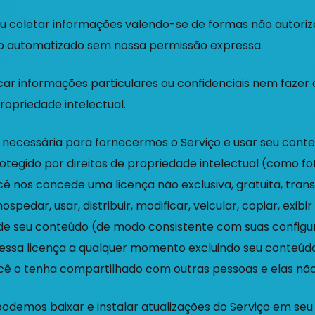
u coletar informações valendo-se de formas não autorizada
 automatizado sem nossa permissão expressa.
r informações particulares ou confidenciais nem fazer alg
propriedade intelectual.
necessária para fornecermos o Serviço e usar seu conte
tegido por direitos de propriedade intelectual (como fo
 nos concede uma licença não exclusiva, gratuita, transfe
pedar, usar, distribuir, modificar, veicular, copiar, exibi
de seu conteúdo (de modo consistente com suas configura
essa licença a qualquer momento excluindo seu conteúdo
ê o tenha compartilhado com outras pessoas e elas não
demos baixar e instalar atualizações do Serviço em seu d