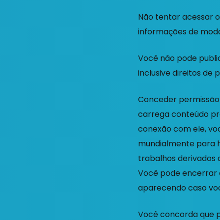
Não tentar acessar o
informações de modo
Você não pode publica
inclusive direitos de 
Conceder permissão 
carrega conteúdo pro
conexão com ele, você
mundialmente para hos
trabalhos derivados 
Você pode encerrar 
aparecendo caso voc
Você concorda que po