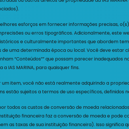
istradas ou outros direitos de propriedade da IAS MARINA 
ociados).
lhores esforços em fornecer informações precisas, o(s)
imprecisões ou erros tipográficos. Adicionalmente, este w
istóricos e culturalmente importantes que abordem tema
is de uma determinada época ou local. Você deve estar ci
enham “Conteúdos”” que possam parecer inadequados no
 a IAS MARINA, para quaisquer fins.
ar um item, você não está realmente adquirindo a proprie
ens estão sujeitos a termos de uso específicos, definidos 
por todos os custos de conversão de moeda relacionado
nstituição financeira faz a conversão de moeda e pode c
m as taxas de sua instituição financeira). Isso significa