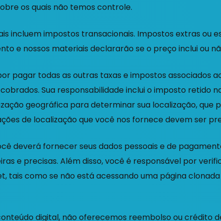
sobre os quais não temos controle.
nais incluem impostos transacionais. Impostos extras ou e
o e nossos materiais declararão se o preço inclui ou não
or pagar todas as outras taxas e impostos associados ao
cobrados. Sua responsabilidade inclui o imposto retido na
ização geográfica para determinar sua localização, que p
ções de localização que você nos fornece devem ser preci
ocê deverá fornecer seus dados pessoais e de pagament
ras e precisas. Além disso, você é responsável por verif
t, tais como se não está acessando uma página clonada
onteúdo digital, não oferecemos reembolso ou crédito d