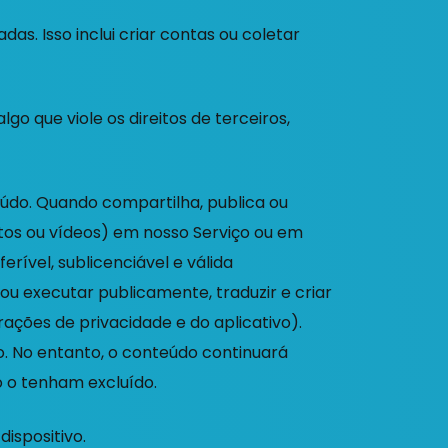
s. Isso inclui criar contas ou coletar
o que viole os direitos de terceiros,
údo. Quando compartilha, publica ou
tos ou vídeos) em nosso Serviço ou em
rível, sublicenciável e válida
r ou executar publicamente, traduzir e criar
ções de privacidade e do aplicativo).
. No entanto, o conteúdo continuará
 o tenham excluído.
ispositivo.